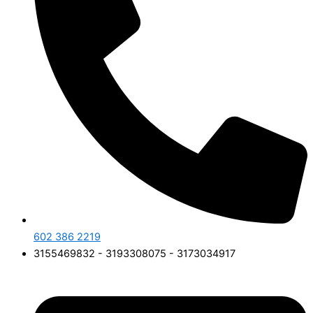
602 386 2219
3155469832 - 3193308075 - 3173034917