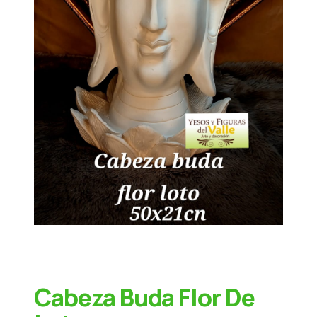
Cabeza Buda Flor De