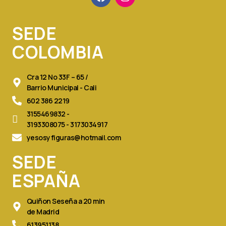
c
s
e
t
b
a
SEDE
o
g
o
r
COLOMBIA
k
a
m
Cra 12 No 33F – 65 /
Barrio Municipal - Cali
602 386 2219
3155469832 -
3193308075 - 3173034917
yesosyfiguras@hotmail.com
SEDE
ESPAÑA
Quiñon Seseña a 20 min
de Madrid
613951138