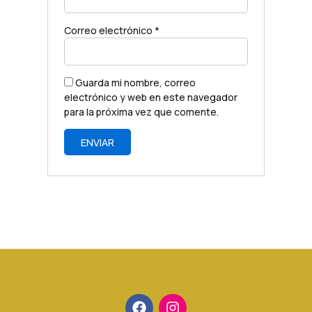
Correo electrónico
*
Guarda mi nombre, correo
electrónico y web en este navegador
para la próxima vez que comente.
F
I
a
n