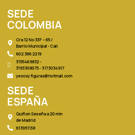
e
t
b
a
SEDE
o
g
o
r
COLOMBIA
k
a
m
Cra 12 No 33F – 65 /
Barrio Municipal - Cali
602 386 2219
3155469832 -
3193308075 - 3173034917
yesosyfiguras@hotmail.com
SEDE
ESPAÑA
Quiñon Seseña a 20 min
de Madrid
613951138