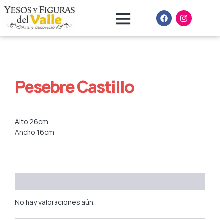
Ir
F
I
al
a
n
contenido
c
s
e
t
b
a
o
g
o
r
k
a
m
Pesebre Castillo
Alto 26cm
Ancho 16cm
Valoraciones (0)
No hay valoraciones aún.