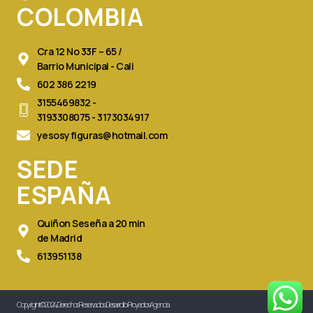
o
r
COLOMBIA
k
a
m
Cra 12 No 33F – 65 /
Barrio Municipal - Cali
602 386 2219
3155469832 -
3193308075 - 3173034917
yesosyfiguras@hotmail.com
SEDE
ESPAÑA
Quiñon Seseña a 20 min
de Madrid
613951138
Copyright © 2024, Derechos Reservados. Desarrollo: Proyectos Agencia