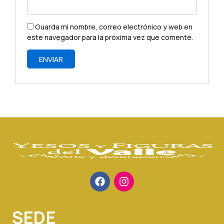
Guarda mi nombre, correo electrónico y web en
este navegador para la próxima vez que comente.
F
I
a
n
c
s
e
t
b
a
SEDE
o
g