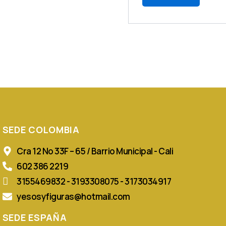
SEDE COLOMBIA
Cra 12 No 33F – 65 / Barrio Municipal - Cali
602 386 2219
3155469832 - 3193308075 - 3173034917
yesosyfiguras@hotmail.com
SEDE ESPAÑA