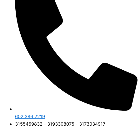
602 386 2219
3155469832 - 3193308075 - 3173034917