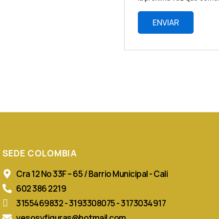
SEDE COLOMBIA
Cra 12 No 33F – 65 / Barrio Municipal - Cali
602 386 2219
3155469832 - 3193308075 - 3173034917
yesosyfiguras@hotmail.com